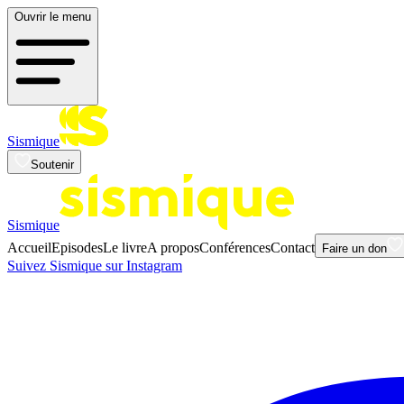
Ouvrir le menu
Sismique
Soutenir
Sismique
Accueil
Episodes
Le livre
A propos
Conférences
Contact
Faire un don
Suivez Sismique sur Instagram