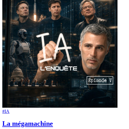
#IA
La mégamachine