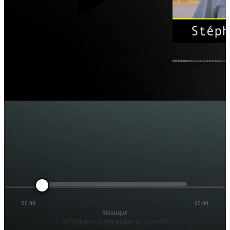
Cliquer pour charger la vidéo YouTube
(Sans cookies - Respectueux de la vie privée)
00:00
00:00
Sismique
Résilience alimentaire et sécurité